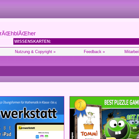
FrÃŒhblÃŒher
WISSENSKARTEN:
Nutzung & Copyright »
Feedback »
Mitarbei