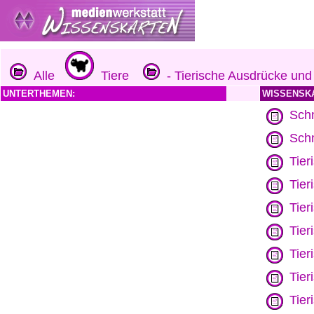
Alle
Tiere
- Tierische Ausdrücke und
UNTERTHEMEN:
WISSENSK
Sch
Schm
Tier
Tier
Tier
Tier
Tier
Tier
Tier