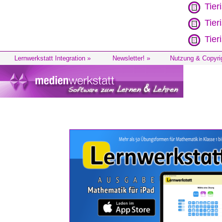
Tier
Tier
Tier
Lernwerkstatt Integration »
Newsletter! »
Nutzung & Copyri