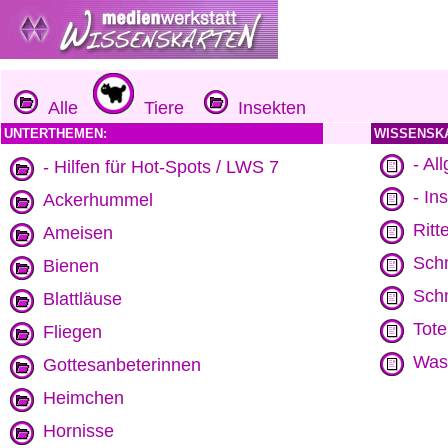
Alle
Tiere
Insekten
UNTERTHEMEN:
WISSENSK
- Al
- Hilfen für Hot-Spots / LWS 7
- In
Ackerhummel
Ritt
Ameisen
Sch
Bienen
Sch
Blattläuse
Tot
Fliegen
Wass
Gottesanbeterinnen
Heimchen
Hornisse