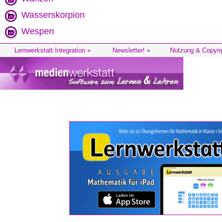
Wasserskorpion
Wespen
Lernwerkstatt Integration »
Newsletter! »
Nutzung & Copyri