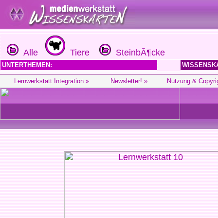
Alle
Tiere
SteinbÃ¶cke
UNTERTHEMEN:
WISSENSK
Lernwerkstatt Integration »
Newsletter! »
Nutzung & Copyri