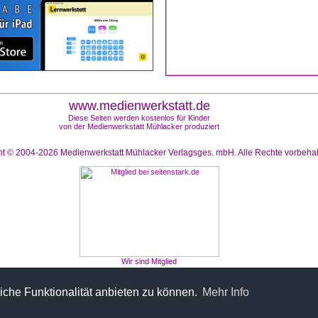
www.medienwerkstatt.de
Diese Seiten werden kostenlos für Kinder
von der Medienwerkstatt Mühlacker produziert
ht © 2004-2026
Medienwerkstatt Mühlacker Verlagsges. mbH. Alle Rechte vorbeha
Wir sind Mitglied
che Funktionalität anbieten zu können.
Mehr Info
Fincas Mallorca