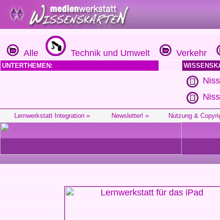
Alle
Technik und Umwelt
Verkehr
UNTERTHEMEN:
WISSENSK
Nis
Nis
Lernwerkstatt Integration »
Newsletter! »
Nutzung & Copyri