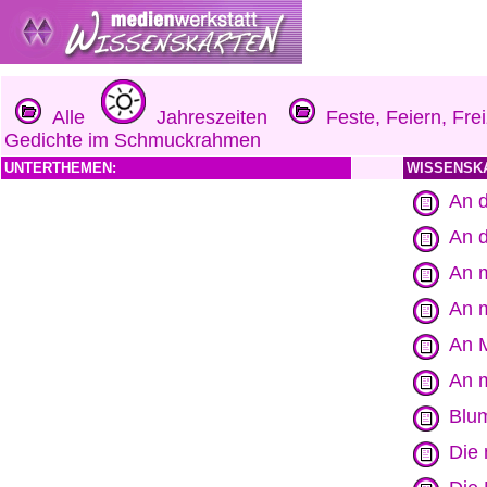
Alle
Jahreszeiten
Feste, Feiern, Frei
Gedichte im Schmuckrahmen
UNTERTHEMEN:
WISSENSK
An d
An d
An m
An m
An M
An m
Blu
Die 