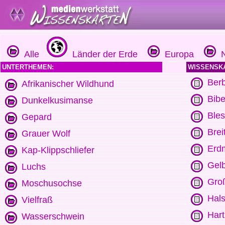
Alle
Länder der Erde
Europa
N
UNTERTHEMEN:
WISSENSK
Berb
Afrikanischer Wildhund
Bibe
Dunkelkusimanse
Ble
Gepard
Bre
Grauer Wolf
Erd
Kap-Klippschliefer
Gelb
Luchs
Gro
Moschusochse
Hals
Vielfraß
Har
Wasserschwein