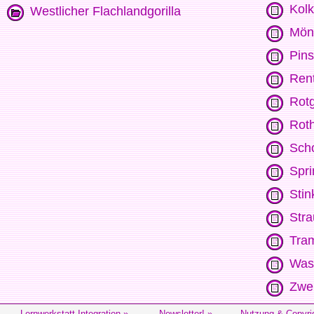
Kol
Westlicher Flachlandgorilla
Mönc
Pins
Rent
Rot
Roth
Sch
Spr
Stin
Str
Tram
Was
Zwer
Lernwerkstatt Integration »
Newsletter! »
Nutzung & Copyri