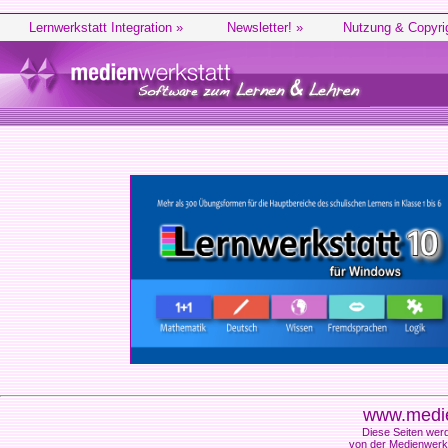
Lernwerkstatt Integration »
Newsletter! »
Nutzung & Copyri
www.medie
Diese Seiten werd
von der Medienwerks