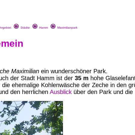
rgebiet
Städte
Hamm
Maximilianpark
emein
che Maximilian
ein wunderschöner Park.
uch der Stadt Hamm ist der
35 m
hohe Glaselefant
r die ehemalige Kohlenwäsche der Zeche in den g
und den herrlichen
Ausblick
über den Park und die