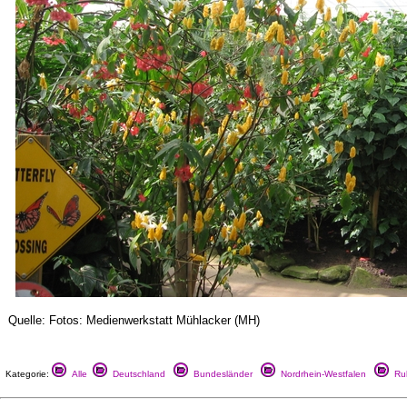
Quelle: Fotos: Medienwerkstatt Mühlacker (MH)
Kategorie:
Alle
Deutschland
Bundesländer
Nordrhein-Westfalen
Ruh