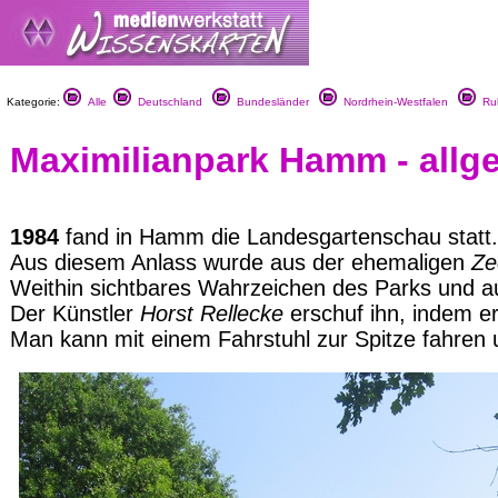
Kategorie:
Alle
Deutschland
Bundesländer
Nordrhein-Westfalen
Ruh
Maximilianpark Hamm - allg
1984
fand in Hamm die Landesgartenschau statt.
Aus diesem Anlass wurde aus der ehemaligen
Ze
Weithin sichtbares Wahrzeichen des Parks und a
Der Künstler
Horst Rellecke
erschuf ihn, indem e
Man kann mit einem Fahrstuhl zur Spitze fahren 