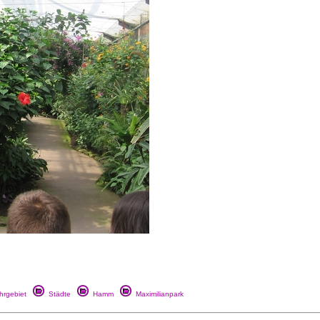
rgebiet
Städte
Hamm
Maximilianpark