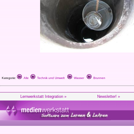
Kategorie:
Alle
Technik und Umwelt
Wasser
Brunnen
Lernwerkstatt Integration »
Newsletter! »