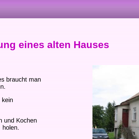
ng eines alten Hauses
es braucht man
n.
 kein
n und Kochen
 holen.