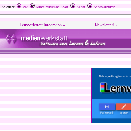
Kategorie:
Alle
Kunst, Musik und Sport
Kunst
Sandskulpturen
Lernwerkstatt Integration »
Newsletter! »