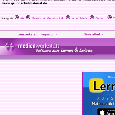
www.grundschulmaterial.de
Kategorie:
Alle
Mensch und Gemeinschaft
In der Schule
Deutsch
Ze
Lernwerkstatt Integration »
Newsletter! »