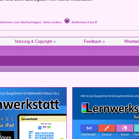
itformen zum Nachschlagen: Verb-Lexikon
Zeitformen A bis B
Nutzung & Copyright »
Feedback »
Mitarbei