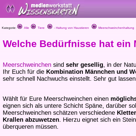
Kategorie:
Alle
Tiere
- Haltung von Haustieren
Meerschweinchenhaltung
Welche Bedürfnisse hat ei
Meerschweinchen
sind
sehr gesellig
, in der Nat
Ihr Euch für die
Kombination Männchen und W
sehr schnell Nachwuchs einstellt. Sehr gut lassen
Wählt für Eure Meerschweinchen einen
möglichs
eignen sich als untere Schicht Späne, darüber sol
Meerschweinchen schätzen verschiedene
Klette
Krallen abzuwetzen
. Hierzu eignet sich ein Ste
überqueren müssen.