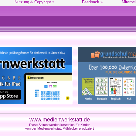
Nutzung & Copyright »
Feedback »
Mitarbei
www.medienwerkstatt.de
Diese Seiten werden kostenlos für Kinder
von der Medienwerkstatt Mühlacker produziert