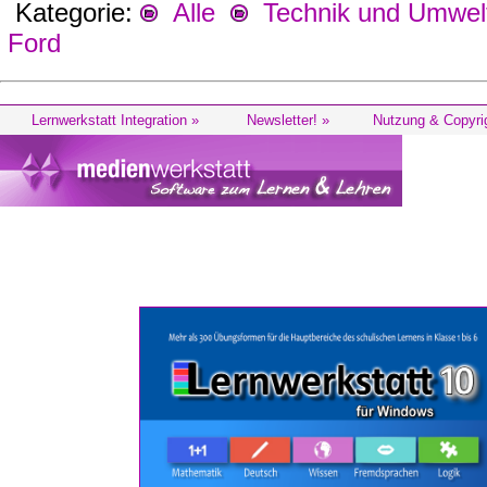
Kategorie:
Alle
Technik und Umwel
Ford
Lernwerkstatt Integration »
Newsletter! »
Nutzung & Copyri