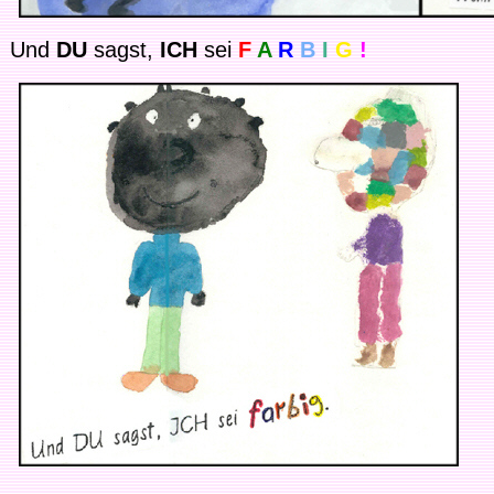
Und
DU
sagst,
ICH
sei
F
A
R
B
I
G
!