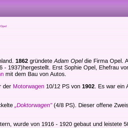
Opel
chland.
1862
gründete
Adam Opel
die Firma Opel. A
6 - 1937)hergestellt. Erst Sophie Opel, Ehefrau 
nn
mit dem Bau von Autos.
r der
Motorwagen
10/12 PS von
1902
.
Es war ein 
ckelte
„Doktorwagen"
(4/8 PS). Dieser offene Zwei
Litern, wurde von 1916 - 1920 gebaut und leistete 