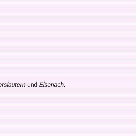
erslautern
und
Eisenach
.