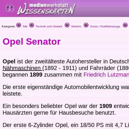
Kategorie:
Alle
Technik und Umwelt
Verkehr
Autos / Kraftfahrzeuge
Opel Senator
Opel
ist der zweitälteste Autohersteller in Deuts
Nähmaschinen
(1892 - 1911) und Fahrräder (188
begannen
1899
zusammen mit
Friedrich Lutzma
Die erste eigenständige Automobilentwicklung wa
leistete.
Ein besonders beliebter Opel war der
1909
entwi
Hausärzten gerne für Hausbesuche benutzt.
Der erste 6-Zylinder Opel, ein 18/50 PS mit 4,7 