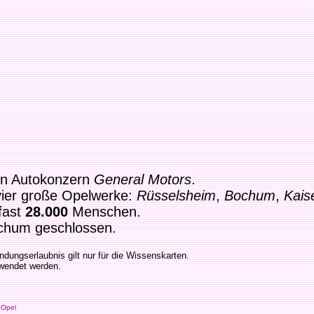
n Autokonzern
General Motors
.
vier große Opelwerke:
Rüsselsheim
,
Bochum
,
Kais
fast
28.000
Menschen.
chum geschlossen.
dungserlaubnis gilt nur für die Wissenskarten.
rwendet werden.
Opel