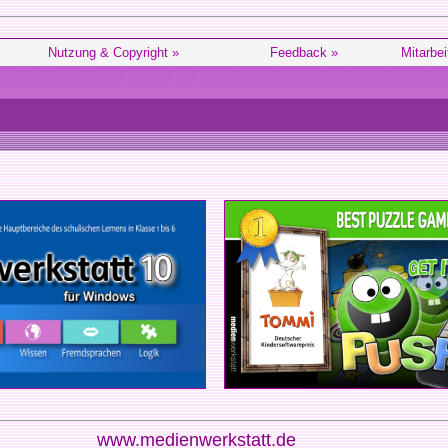
Nutzung & Copyright »
Feedback »
Mitarbei
www.medienwerkstatt.de