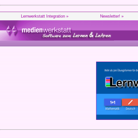
Lernwerkstatt Integration »
Newsletter! »