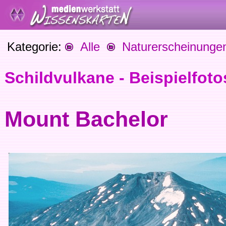
Kategorie:
Alle
Naturerscheinunge
Schildvulkane - Beispielfoto
Mount Bachelor