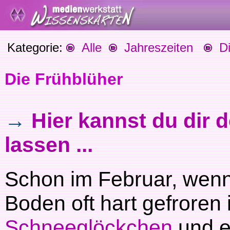
Kategorie:
Alle
Jahreszeiten
Die
Die Frühblüher
→
Hier kannst du dir 
lassen ...
Schon im Februar, wenn
Boden oft hart gefroren i
Schneeglöckchen
und e