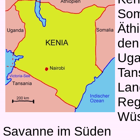
Som
Äth
den
Uga
Tan
Land
Regi
Wüs
Savanne im Süden