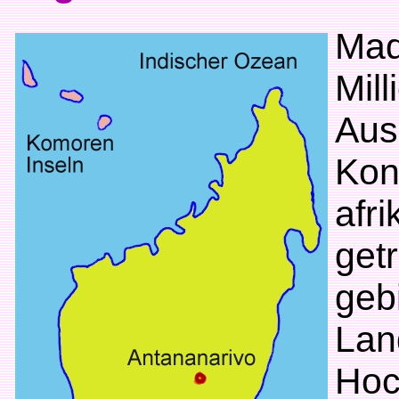
Mad
Mil
Aus
Kon
afr
getr
geb
Lan
Hoc