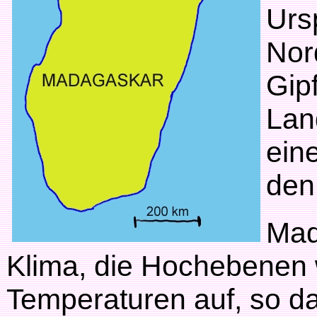
Urs
Nor
Gip
Land
ein
den
Mad
Klima, die Hochebenen
Temperaturen auf, so da