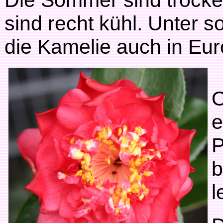
Die Sommer sind trocke
sind recht kühl. Unter 
die Kamelie auch in Eur
O
e
P
b
l