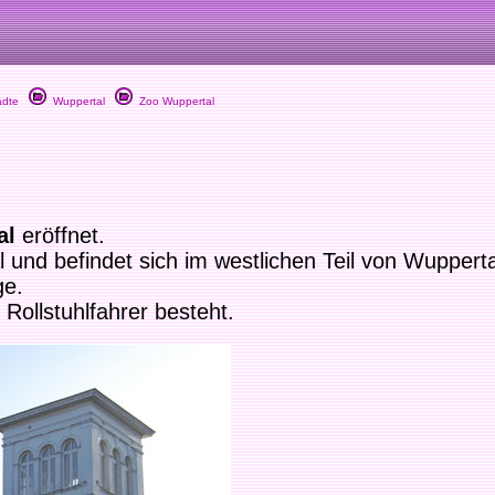
dte
Wuppertal
Zoo Wuppertal
al
eröffnet.
l und befindet sich im westlichen Teil von Wuppe
ge.
r Rollstuhlfahrer besteht.