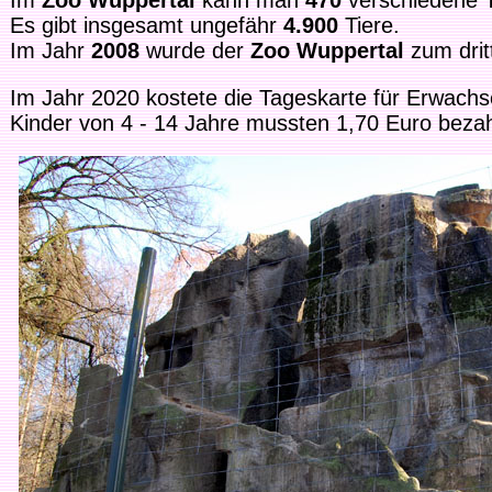
Im
Zoo Wuppertal
kann man
470
verschiedene T
Es gibt insgesamt ungefähr
4.900
Tiere.
Im Jahr
2008
wurde der
Zoo Wuppertal
zum drit
Im Jahr 2020 kostete die Tageskarte für Erwachs
Kinder von 4 - 14 Jahre mussten 1,70 Euro bezah