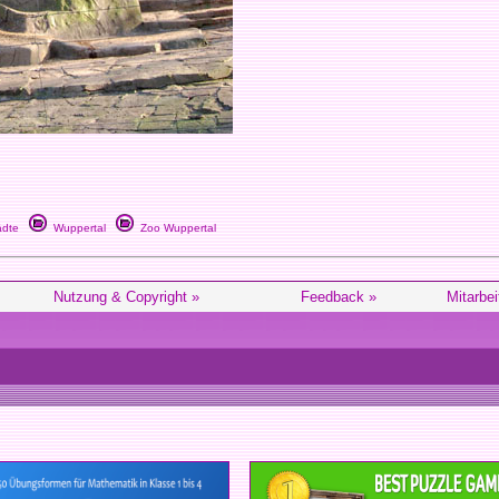
dte
Wuppertal
Zoo Wuppertal
Nutzung & Copyright »
Feedback »
Mitarbei