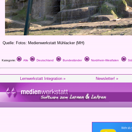
Quelle: Fotos: Medienwerkstatt Mühlacker (MH)
Kategorie:
Alle
Deutschland
Bundesländer
Nordrhein-Westfalen
Stä
Lernwerkstatt Integration »
Newsletter! »