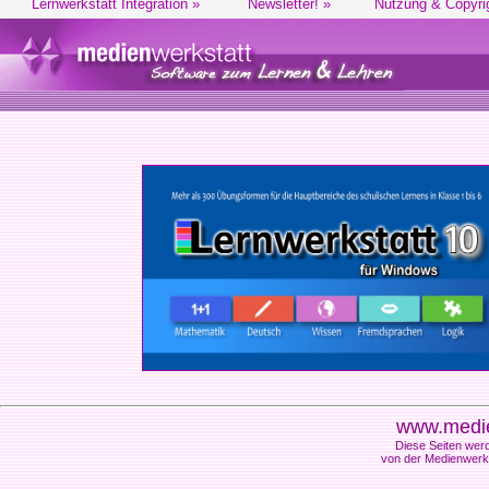
Lernwerkstatt Integration »
Newsletter! »
Nutzung & Copyri
www.medie
Diese Seiten werd
von der Medienwerks