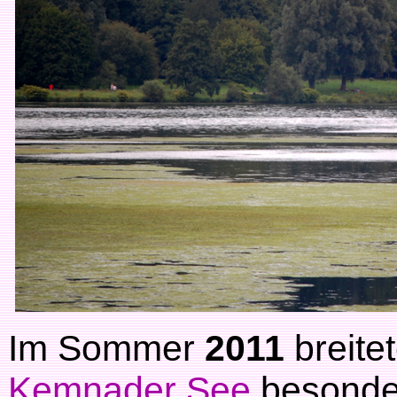
Im Sommer
2011
breite
Kemnader See
besonder