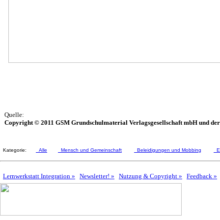
Quelle:
Copyright © 2011 GSM Grundschulmaterial Verlagsgesellschaft mbH und deren 
Kategorie:
Alle
Mensch und Gemeinschaft
Beleidigungen und Mobbing
El
Lernwerkstatt Integration »
Newsletter! »
Nutzung & Copyright »
Feedback »