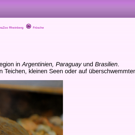
raZoo Rheinberg
Frösche
egion in
Argentinien, Paraguay
und
Brasilien
.
an Teichen, kleinen Seen oder auf überschwemmten