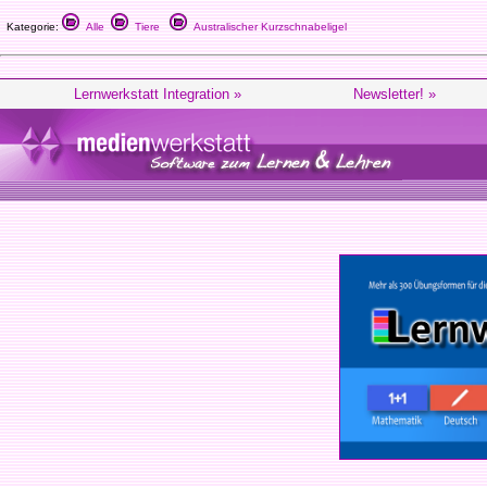
Kategorie:
Alle
Tiere
Australischer Kurzschnabeligel
Lernwerkstatt Integration »
Newsletter! »