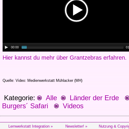
00:00
01
Hier kannst du mehr über Grantzebras erfahren.
Quelle: Video: Medienwerkstatt Mühlacker (MH)
Kategorie:
Alle
Länder der Erde
Burgers´ Safari
Videos
Lernwerkstatt Integration »
Newsletter! »
Nutzung & Copyri