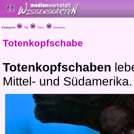
Kategorie:
Alle
Tiere
Insekten
Totenkopfschabe
Totenkopfschaben
leb
Mittel- und Südamerika.