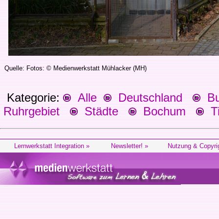
Quelle: Fotos: © Medienwerkstatt Mühlacker (MH)
Kategorie:
Alle
Deutschland
Bu
Ruhrgebiet
Städte
Bochum
Ti
Lernwerkstatt Integration »
Newsletter! »
Nutzung & Copyri