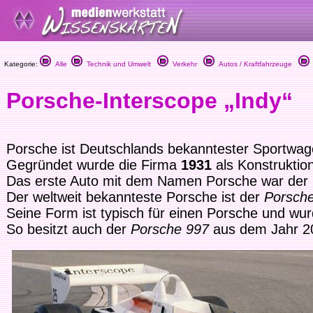
Kategorie:
Alle
Technik und Umwelt
Verkehr
Autos / Kraftfahrzeuge
Porsche-Interscope „Indy“
Porsche ist Deutschlands bekanntester Sportwage
Gegründet wurde die Firma
1931
als Konstruktio
Das erste Auto mit dem Namen Porsche war der
Der weltweit bekannteste Porsche ist der
Porsch
Seine Form ist typisch für einen Porsche und wu
So besitzt auch der
Porsche 997
aus dem Jahr 20