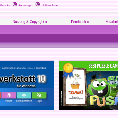
Porsche
Rennwagen
1980-er Jahre
Nutzung & Copyright »
Feedback »
Mitarbei