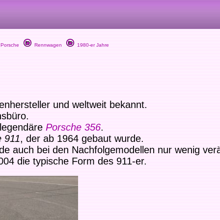
Porsche
Rennwagen
1980-er Jahre
nhersteller und weltweit bekannt.
nsbüro.
 legendäre
Porsche 356
.
e 911
, der ab 1964 gebaut wurde.
rde auch bei den Nachfolgemodellen nur wenig ver
04 die typische Form des 911-er.