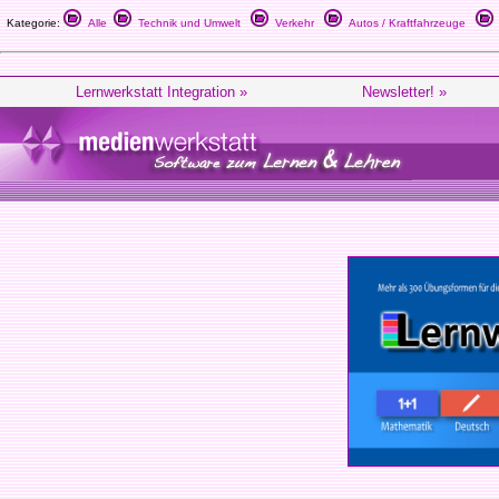
Kategorie:
Alle
Technik und Umwelt
Verkehr
Autos / Kraftfahrzeuge
Lernwerkstatt Integration »
Newsletter! »