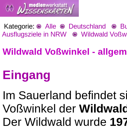
Kategorie:
Alle
Deutschland
Bu
Ausflugsziele in NRW
Wildwald Voßwi
Wildwald Voßwinkel - allgem
Eingang
Im Sauerland befindet si
Voßwinkel der
Wildwal
Der Wildwald wurde
19