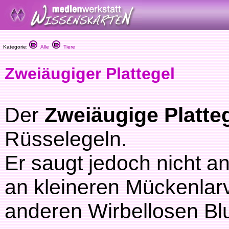
Kategorie:
Alle
Tiere
Zweiäugiger Plattegel
Der
Zweiäugige Platte
Rüsselegeln.
Er saugt jedoch nicht a
an kleineren Mückenla
anderen Wirbellosen Blu