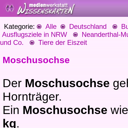
Kategorie:
Alle
Deutschland
Bu
Ausflugsziele in NRW
Neanderthal-M
und Co.
Tiere der Eiszeit
Moschusochse
Der
Moschusochse
ge
Hornträger.
Ein
Moschusochse
wi
kg
.