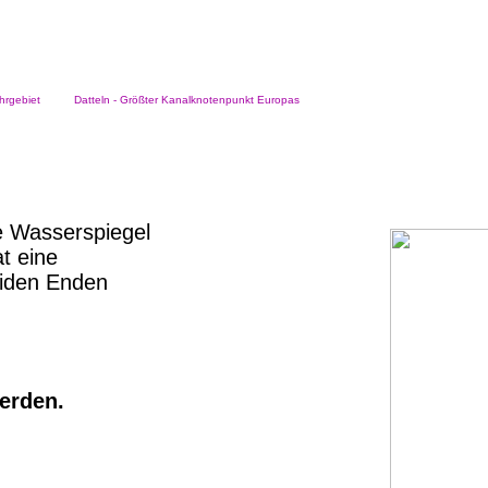
rgebiet
Datteln - Größter Kanalknotenpunkt Europas
e Wasserspiegel
t eine
eiden Enden
werden.