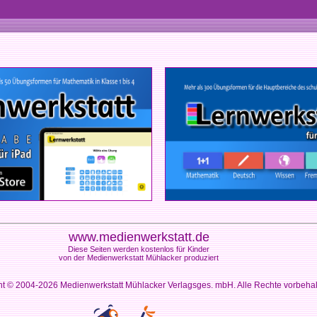
www.medienwerkstatt.de
Diese Seiten werden kostenlos für Kinder
von der Medienwerkstatt Mühlacker produziert
ht © 2004-2026
Medienwerkstatt Mühlacker Verlagsges. mbH. Alle Rechte vorbeha