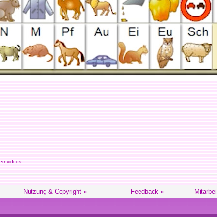
rnvideos
Nutzung & Copyright »
Feedback »
Mitarbei