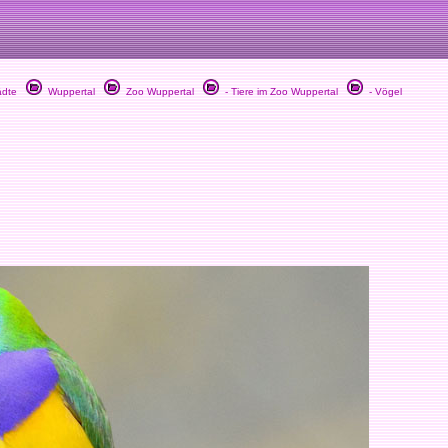
dte
Wuppertal
Zoo Wuppertal
- Tiere im Zoo Wuppertal
- Vögel
.