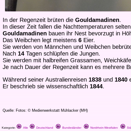
In der Regenzeit brüten die
Gouldamadinen
.
In dieser Zeit fallen die Nachttemperaturen selten
Gouldamadinen
bauen ihr Nest bevorzugt in Hö
Das Weibchen legt meistens
6
Eier.
Sie werden von Männchen und Weibchen bebrüte
Nach
14
Tagen schlüpfen die Jungen.
Sie werden mit halbreifen Grassamen, Weichkäfern
Je nach Dauer der Regenzeit kann es mehrere B
Während seiner Australienreisen
1838
und
1840
e
Er beschrieb sie wissenschaftlich
1844
.
Quelle: Fotos: © Medienwerkstatt Mühlacker (MH)
Kategorie:
Alle
Deutschland
Bundesländer
Nordrhein-Westfalen
Stä