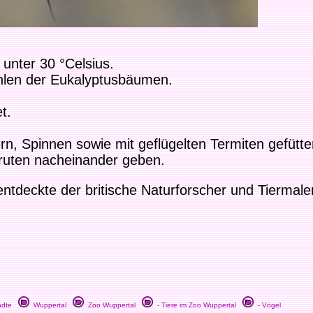
 unter 30 °Celsius.
hlen der Eukalyptusbäumen.
t.
, Spinnen sowie mit geflügelten Termiten gefütter
ruten nacheinander geben.
ntdeckte der britische Naturforscher und Tiermale
dte
Wuppertal
Zoo Wuppertal
- Tiere im Zoo Wuppertal
- Vögel