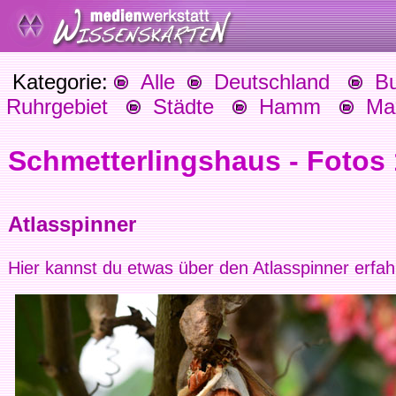
Kategorie:
Alle
Deutschland
Bu
Ruhrgebiet
Städte
Hamm
Max
Schmetterlingshaus - Fotos
Atlasspinner
Hier kannst du etwas über den Atlasspinner erfah