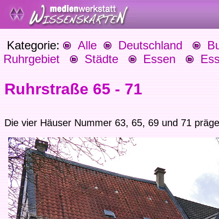
Kategorie:
Alle
Deutschland
Bu
Ruhrgebiet
Städte
Essen
Esse
Ruhrstraße 65 - 71
Die vier Häuser Nummer 63, 65, 69 und 71 präge