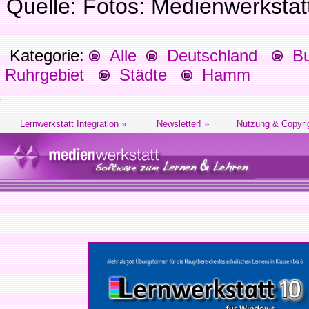
Quelle: Fotos: Medienwerksta
Kategorie:
Alle
Deutschland
Bu
Ruhrgebiet
Städte
Hamm
Lernwerkstatt Integration »
Newsletter! »
Nutzung & Copyri