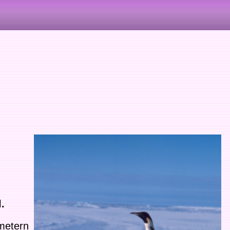
m
.
ometern