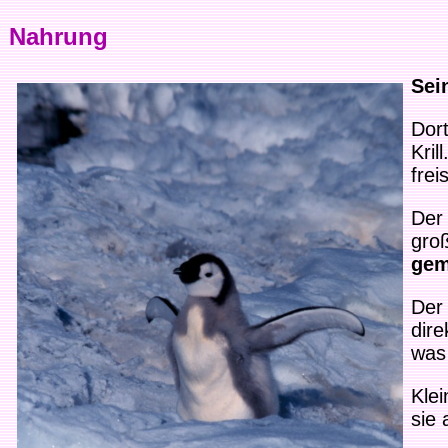
Nahrung
Sei
Dort
Kri
frei
Der 
gro
gem
Der 
dire
was
Klei
sie 