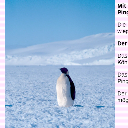
Mit
Pin
Die
wie
Der
Das 
Köni
Das
Ping
Der 
mögl