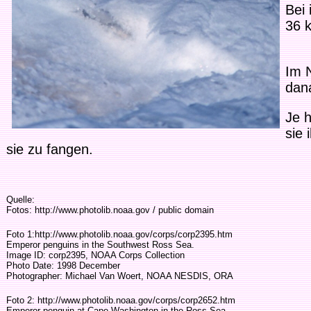
Bei
36 
Im N
dan
Je h
sie 
sie zu fangen.
Quelle:
Fotos: http://www.photolib.noaa.gov / public domain
Foto 1:http://www.photolib.noaa.gov/corps/corp2395.htm
Emperor penguins in the Southwest Ross Sea.
Image ID: corp2395, NOAA Corps Collection
Photo Date: 1998 December
Photographer: Michael Van Woert, NOAA NESDIS, ORA
Foto 2: http://www.photolib.noaa.gov/corps/corp2652.htm
Emperor penguin at Cape Washington in the Ross Sea