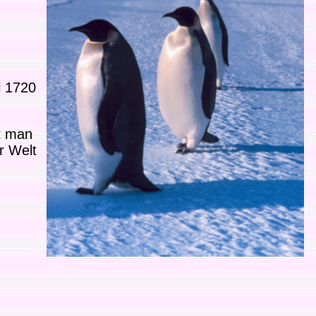
l 1720
ft man
r Welt