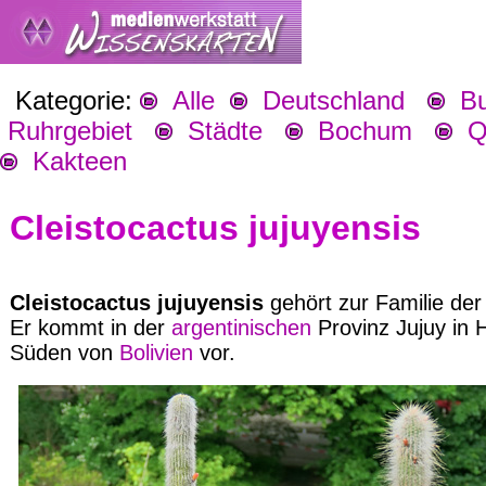
Kategorie:
Alle
Deutschland
Bu
Ruhrgebiet
Städte
Bochum
Qu
Kakteen
Cleistocactus jujuyensis
Cleistocactus jujuyensis
gehört zur Familie de
Er kommt in der
argentinischen
Provinz Jujuy in
Süden von
Bolivien
vor.