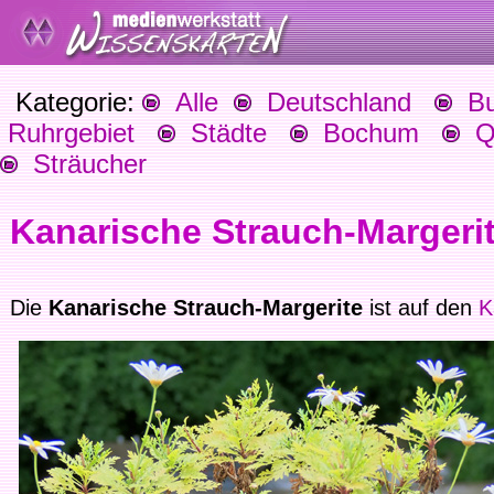
Kategorie:
Alle
Deutschland
Bu
Ruhrgebiet
Städte
Bochum
Qu
Sträucher
Kanarische Strauch-Margeri
Die
Kanarische Strauch-Margerite
ist auf den
K