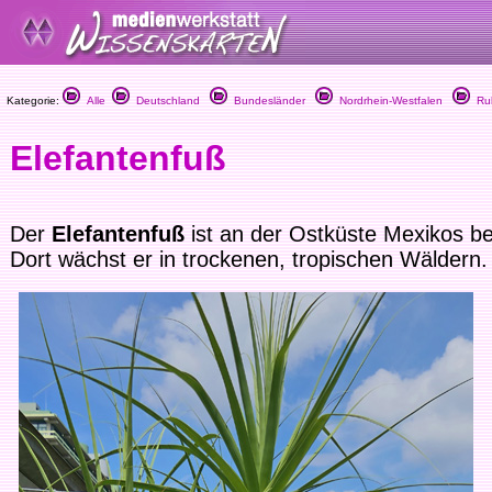
Kategorie:
Alle
Deutschland
Bundesländer
Nordrhein-Westfalen
Ruh
Elefantenfuß
Der
Elefantenfuß
ist an der Ostküste Mexikos b
Dort wächst er in trockenen, tropischen Wäldern.