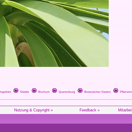
rgebiet
Städte
Bochum
Querenburg
Botanischer Garten
Pflanzen
Nutzung & Copyright »
Feedback »
Mitarbei