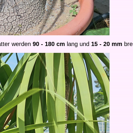
ätter werden
90 - 180 cm
lang und
15 - 20 mm
brei