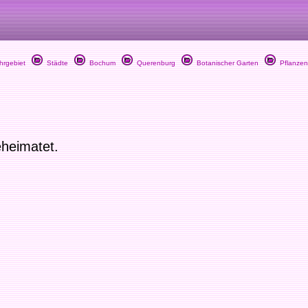
rgebiet
Städte
Bochum
Querenburg
Botanischer Garten
Pflanzen
eheimatet.