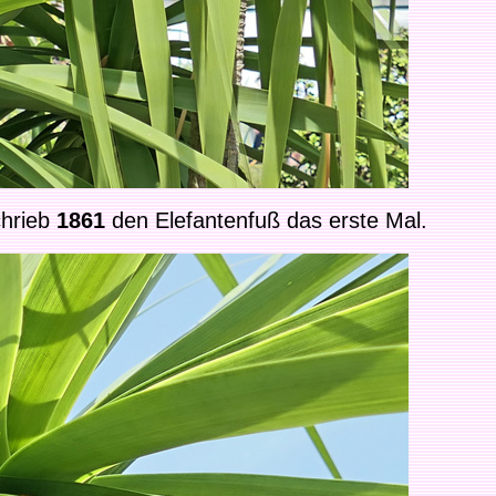
chrieb
1861
den Elefantenfuß das erste Mal.