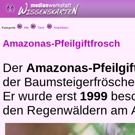
Kategorie:
Alle
Tiere
Amphibien
Amazonas-Pfeilgiftfrosch
Der
Amazonas-Pfeilgif
der Baumsteigerfrösche
Er wurde erst
1999
besc
den Regenwäldern am 