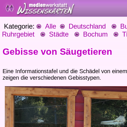
Kategorie:
Alle
Deutschland
Bu
Ruhrgebiet
Städte
Bochum
Ti
Gebisse von Säugetieren
Eine Informationstafel und die Schädel von eine
zeigen die verschiedenen Gebisstypen.