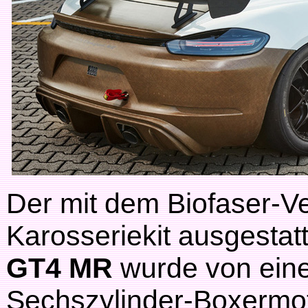
Der mit dem Biofaser-V
Karosseriekit ausgestat
GT4 MR
wurde von eine
Sechszylinder-Boxermot