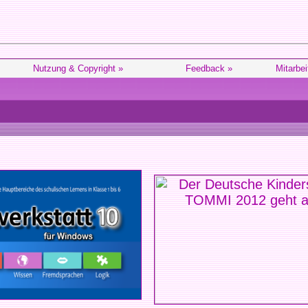
Nutzung & Copyright »
Feedback »
Mitarbei