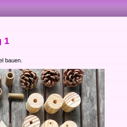
g 1
el bauen.