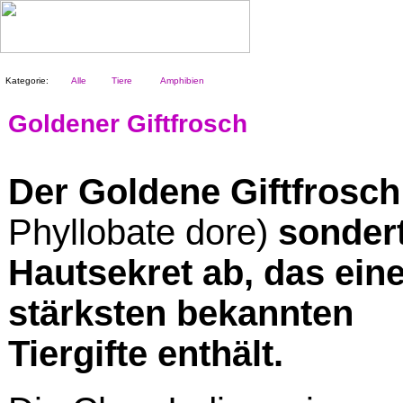
Kategorie:
Alle
Tiere
Amphibien
Goldener Giftfrosch
Der Goldene Giftfrosch
Phyllobate dore)
sondert
Hautsekret ab, das ein
stärksten bekannten
Tiergifte enthält.