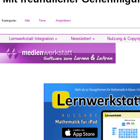
Kategorie:
Alle
Tiere
Amphibien
Lernwerkstatt Integration »
Newsletter! »
Nutzung & Copyri