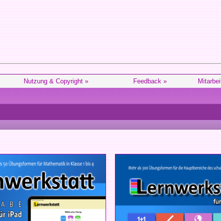
Nutzung & Copyright »
Feedback »
Mitarbei